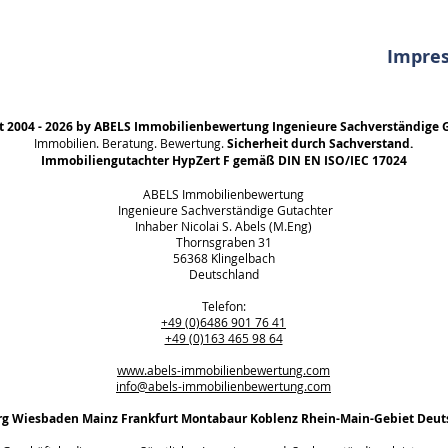
qualifizierte Gutachten fü
in Bayern und deutschland
Impre
t 2004 - 2026 by ABELS Immobilienbewertung Ingenieure Sachverständige 
Immobilien. Beratung. Bewertung.
Sicherheit durch Sachverstand.
Immobiliengutachter HypZert F gemäß DIN EN ISO/IEC 17024
ABELS Immobilienbewertung
Ingenieure Sachverständige Gutachter
Inhaber Nicolai S. Abels (M.Eng)
Thornsgraben 31
56368 Klingelbach
Deutschland
Telefon:
+49 (0)6486 901 76 41
+49 (0)163 465 98 64
www.abels-immobilienbewertung.com
info@abels-immobilienbewertung.com
rg
Wiesbaden Mainz Frankfurt Montabaur Koblenz Rhein-Main-Gebiet Deut