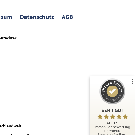
r sämtliche Immobilienarten
weit bzw. bundesweit.
ssum
Datenschutz
AGB
Gutachter
Kundenbewertungen und Erfahrungen zu
ABELS Immobilienbewertung Ingenieure
Sachverständige...
%
100
SEHR GUT
Empfehlungen auf
ProvenExpert.com
5,00
/
5,00
35
3
3
Bewertungen von
Bewertungen auf
anderen Quellen
ProvenExpert.com
SEHR GUT
Blick aufs ProvenExpert-Profil werfen
ABELS
schlandweit
Immobilienbewertung
Tobias O.
Ingenieure
5,00