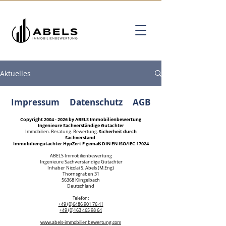
Aktuelles
Impressum
Datenschutz
AGB
Copyright
2004 - 2026
by ABELS Immobilienbewertung
Ingenieure Sachverständige Gutachter
Sicherheit durch
Immobilien. Beratung. Bewertung.
Sachverstand.
Immobiliengutachter HypZert F gemäß DIN EN ISO/IEC 17024
ABELS Immobilienbewertung
Ingenieure Sachverständige Gutachter
Inhaber Nicolai S. Abels (M.Eng)
Thornsgraben 31
56368 Klingelbach
Deutschland
Kundenbewertungen und Erfahrungen zu
Telefon:
ABELS Immobilienbewertung Ingenieure
+49 (0)6486 901 76 41
Sachverständige...
+49 (0)163 465 98 64
www.abels-immobilienbewertung.com