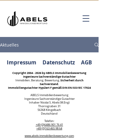
Aktuelles
Impressum
Datenschutz
AGB
Copyright
2004 - 2026
by ABELS Immobilienbewertung
Ingenieure Sachverständige Gutachter
Sicherheit durch
Immobilien. Beratung. Bewertung.
Sachverstand.
Immobiliengutachter HypZert F gemäß DIN EN ISO/IEC 17024
ABELS Immobilienbewertung
Ingenieure Sachverständige Gutachter
Inhaber Nicolai S. Abels (M.Eng)
Thornsgraben 31
56368 Klingelbach
Deutschland
Kundenbewertungen und Erfahrungen zu
Telefon:
ABELS Immobilienbewertung Ingenieure
+49 (0)6486 901 76 41
Sachverständige...
+49 (0)163 465 98 64
www.abels-immobilienbewertung.com