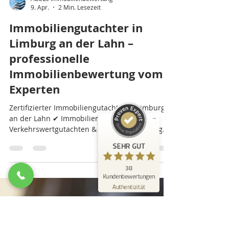
Kundenbewertungen und Erfahrungen zu
ABELS Immobilienbewertung Ingenieure
Sachverständige...
SEHR GUT
%
100
Empfehlungen auf
ProvenExpert.com
5,00
/
5,00
ABELS Immobilienbewertung
9. Apr.
2 Min. Lesezeit
3
35
Immobiliengutachter in
Bewertungen auf
3
Bewertungen von
SEHR GUT
ProvenExpert.com
anderen Quellen
Limburg an der Lahn –
38
professionelle
Blick aufs ProvenExpert-Profil werfen
Kundenbewertungen
03.07.2026
Immobilienbewertung vom
Authentizität
Experten
Zertifizierter Immobiliengutachter in Limburg