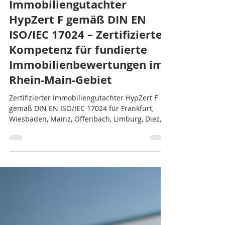
27. Juli
4 Min. Lesezeit
Immobiliengutachter
HypZert F gemäß DIN EN
ISO/IEC 17024 – Zertifizierte
Kompetenz für fundierte
Immobilienbewertungen im
Rhein-Main-Gebiet
Zertifizierter Immobiliengutachter HypZert F
gemäß DIN EN ISO/IEC 17024 für Frankfurt,
Wiesbaden, Mainz, Offenbach, Limburg, Diez,
Montabaur und Koblenz. Professionelle
Verkehrswertgutachten, Kurzgutachten sowie
Markt- und Beleihungswertgutachten für
Wohn-, Gewerbe- und Spezialimmobilien.