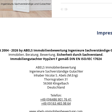
Immobilienbewertung beglei
zuverlässig beim Kauf oder
und erstattet qualifizierte
Immobilienarten insbesond
Erbschaft, Ankauf, Verkauf, 
Zwecke, Wohnungsrecht, Ni
Impre
t 2004 - 2026 by ABELS Immobilienbewertung Ingenieure Sachverständige 
Immobilien. Beratung. Bewertung.
Sicherheit durch Sachverstand.
Immobiliengutachter HypZert F gemäß DIN EN ISO/IEC 17024
ABELS Immobilienbewertung
Ingenieure Sachverständige Gutachter
Inhaber Nicolai S. Abels (M.Eng)
Thornsgraben 31
56368 Klingelbach
Deutschland
Telefon:
+49 (0)6486 901 76 41
+49 (0)163 465 98 64
www.abels-immobilienbewertung.com