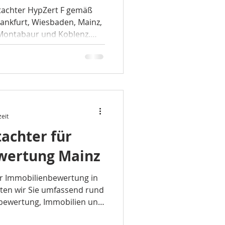
 fundierte
utachter HypZert F gemäß
rankfurt, Wiesbaden, Mainz,
wertungen im
 Montabaur und Koblenz.
biet
rtgutachten, Kurzgutachten
gswertgutachten für Wohn-,
ilien.
zeit
achter für
wertung Mainz
ür Immobilienbewertung in
en wir Sie umfassend rund
ewertung, Immobilien und
uf. ABELS