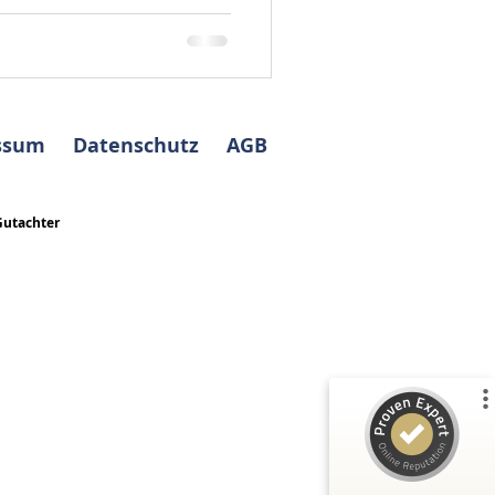
tet Sie als Gutachter
 Verkauf von Immobilien
 Gutachten für sämtliche
ere bei Scheidung,
steuerliche und bilanzielle
eßbrauch, Altlasten
ssum
Datenschutz
AGB
Gutachter
Kundenbewertungen und Erfahrungen zu
ABELS Immobilienbewertung Ingenieure
Sachverständige...
%
100
SEHR GUT
Empfehlungen auf
ProvenExpert.com
5,00
/
5,00
35
3
3
Bewertungen von
Bewertungen auf
anderen Quellen
ProvenExpert.com