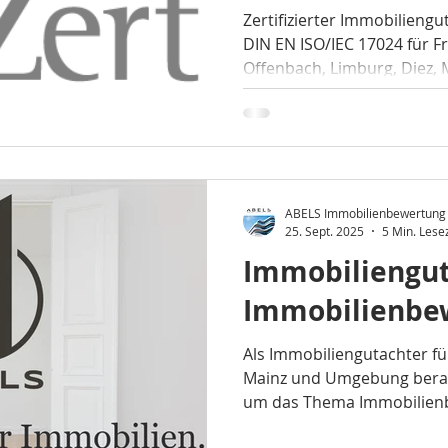
Kompetenz für
Zertifizierter Immobilieng
DIN EN ISO/IEC 17024 für F
Immobilienbe
Offenbach, Limburg, Diez,
Rhein-Main-Ge
Professionelle Verkehrswe
sowie Markt- und Beleihun
Gewerbe- und Spezialimmob
ABELS Immobilienbewertung
25. Sept. 2025
5 Min. Lese
Immobiliengut
Immobilienbe
Als Immobiliengutachter f
Mainz und Umgebung berat
um das Thema Immobilienb
Immobilienkauf oder Verka