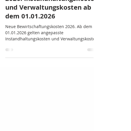
Bewirtschaftungskosten
2026: Instandhaltungskosten
und Verwaltungskosten ab
dem 01.01.2026
Neue Bewirtschaftungskosten 2026. Ab dem
01.01.2026 gelten angepasste
Instandhaltungskosten und Verwaltungskosten
in der Immobilienbewertung. Die
Bewirtschaftungskosten (BWK), also die
Verwaltungskosten und die
Instandhaltungskosten bei Wohnnutzungen,
unterliegen einer jährlichen Anpassung
entsprechend des VPI. Die rechtlichen
Vorgaben finden sich in der
Immobilienwertermittlungsverordnung
(ImmoWert), Anlage 3 Nr. III.