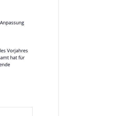
n Anpassung 
es Vorjahres 
amt hat für 
gende 