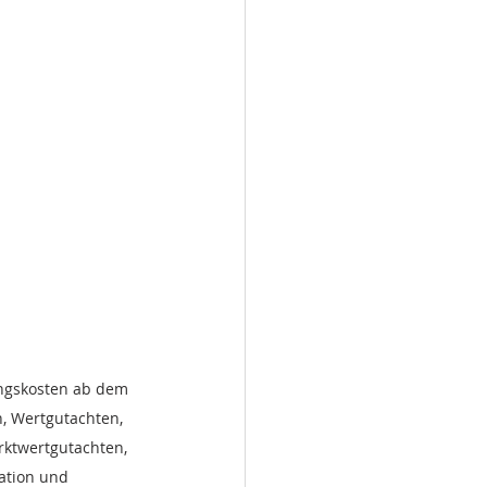
ngskosten ab dem 
, Wertgutachten, 
rktwertgutachten, 
ation und 