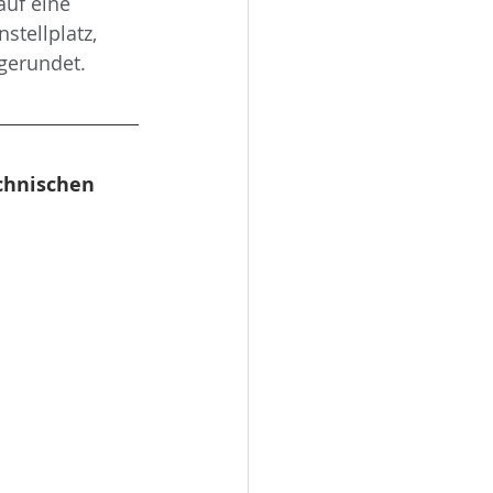
uf eine 
tellplatz, 
gerundet.
chnischen 