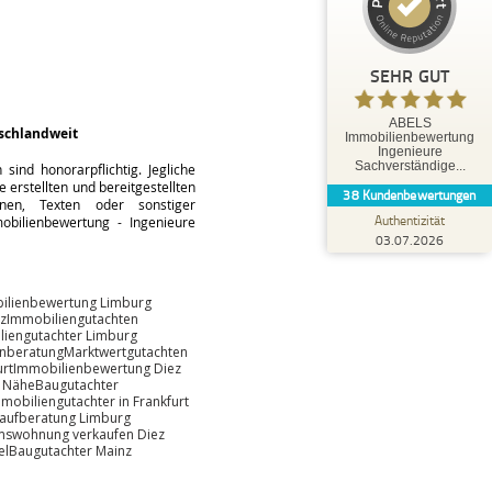
35
3
3
Bewertungen von
Bewertungen auf
anderen Quellen
ProvenExpert.com
SEHR GUT
Blick aufs ProvenExpert-Profil werfen
ABELS
schlandweit
Immobilienbewertung
Tobias O.
Ingenieure
5,00
Sachverständige...
ind honorarpflichtig. Jegliche
Herr Abels hat uns hervorragend beraten und
 erstellten und bereitgestellten
38
Kundenbewertungen
bestens betreut. Die Leistungen von Herrn
änen, Texten oder sonstiger
Abels können wir ausdr...
Authentizität
bilienbewertung - Ingenieure
03.07.2026
ilienbewertung Limburg
z
Immobiliengutachten
liengutachter Limburg
enberatung
Marktwertgutachten
rt
Immobilienbewertung Diez
r Nähe
Baugutachter
mobiliengutachter in Frankfurt
aufberatung Limburg
mswohnung verkaufen Diez
el
Baugutachter Mainz