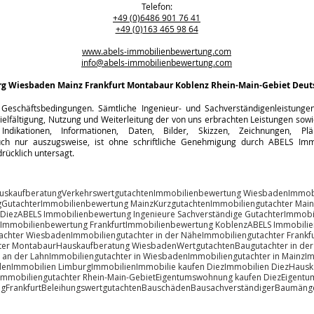
Telefon:
+49 (0)6486 901 76 41
+49 (0)163 465 98 64
www.abels-immobilienbewertung.com
info@abels-immobilienbewertung.com
rg
Wiesbaden Mainz Frankfurt Montabaur Koblenz Rhein-Main-Gebiet Deut
Geschäftsbedingungen. Sämtliche Ingenieur- und Sachverständigenleistungen s
ielfältigung, Nutzung und Weiterleitung der von uns erbrachten Leistungen sowie
Indikationen, Informationen, Daten, Bilder, Skizzen, Zeichnungen, Pl
h nur auszugsweise, ist ohne schriftliche Genehmigung durch ABELS Immo
rücklich untersagt.
uskaufberatung
Verkehrswertgutachten
Immobilienbewertung Wiesbaden
Immob
g
Gutachter
Immobilienbewertung Mainz
Kurzgutachten
Immobiliengutachter Main
 Diez
ABELS Immobilienbewertung Ingenieure Sachverständige Gutachter
Immobi
Immobilienbewertung Frankfurt
Immobilienbewertung Koblenz
ABELS Immobili
achter Wiesbaden
Immobiliengutachter in der Nähe
Immobiliengutachter Frankfu
ter Montabaur
Hauskaufberatung Wiesbaden
Wertgutachten
Baugutachter in de
 an der Lahn
Immobiliengutachter in Wiesbaden
Immobiliengutachter in Mainz
Im
den
Immobilien Limburg
Immobilien
Immobilie kaufen Diez
Immobilien Diez
Hausk
Immobiliengutachter Rhein-Main-Gebiet
Eigentumswohnung kaufen Diez
Eigentu
ng
Frankfurt
Beleihungswertgutachten
Bauschäden
Bausachverständiger
Baumäng