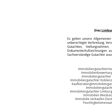
Diez
Limbu
Es gelten unsere Allgemeinen 
unberechtigte Verbreitung, Verv
Gutachten, Stellungnahmen, 
Dokumente/Aufzeichnungen auc
Sachverständige Gutachter ausd
Immobiliengutachter
Ha
Immobilienbewertun
Immobiliengutachter
Immobiliengutachter Koblenz
Kaufberatung
Immobiliengut
Immobiliengutach
Immobiliengutachter Limburg
Immobilien Wiesba
Immobilie verkaufen Diez
Feuchtigkeitsmessu