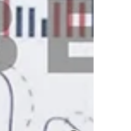
Kundenbewertungen und Erfahrungen zu
ABELS Immobilienbewertung Ingenieure
Sachverständige...
SEHR GUT
%
100
Empfehlungen auf
ProvenExpert.com
5,00
/
5,00