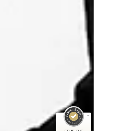
Kundenbewertungen und Erfahrungen zu
ABELS Immobilienbewertung Ingenieure
Sachverständige...
SEHR GUT
%
100
Empfehlungen auf
ProvenExpert.com
5,00
/
5,00
3
35
Bewertungen auf
3
Bewertungen von