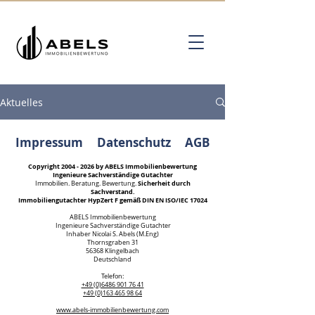
Aktuelles
Impressum
Datenschutz
AGB
Copyright
2004 - 2026
by ABELS Immobilienbewertung
Ingenieure Sachverständige Gutachter
Sicherheit durch
Immobilien. Beratung. Bewertung.
Sachverstand.
Immobiliengutachter HypZert F gemäß DIN EN ISO/IEC 17024
ABELS Immobilienbewertung
Ingenieure Sachverständige Gutachter
Inhaber Nicolai S. Abels (M.Eng)
Thornsgraben 31
56368 Klingelbach
Deutschland
Kundenbewertungen und Erfahrungen zu
Telefon:
ABELS Immobilienbewertung Ingenieure
+49 (0)6486 901 76 41
Sachverständige...
+49 (0)163 465 98 64
www.abels-immobilienbewertung.com