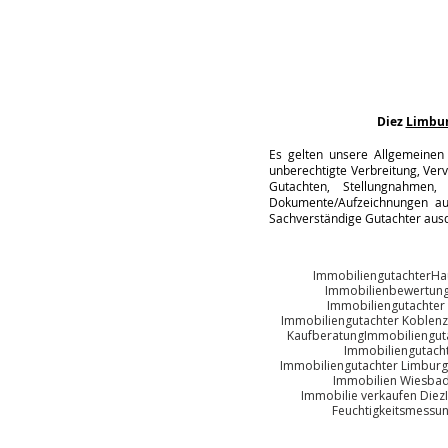
Diez
Limbu
Es gelten unsere Allgemeinen 
unberechtigte Verbreitung, Verv
Gutachten, Stellungnahmen, 
Dokumente/Aufzeichnungen auc
Sachverständige Gutachter ausd
Immobiliengutachter
Ha
Immobilienbewertun
Immobiliengutachter
Immobiliengutachter Koblenz
Kaufberatung
Immobiliengut
Immobiliengutach
Immobiliengutachter Limburg
Immobilien Wiesba
Immobilie verkaufen Diez
Feuchtigkeitsmessu