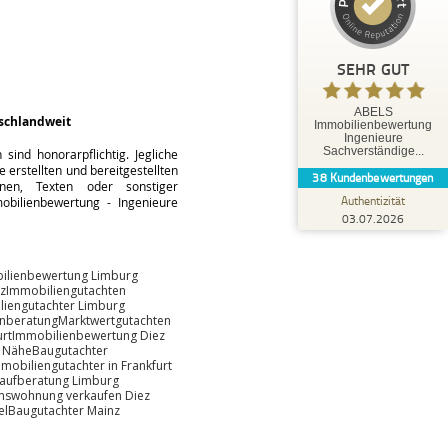
35
3
3
Bewertungen von
Bewertungen auf
anderen Quellen
ProvenExpert.com
SEHR GUT
Blick aufs ProvenExpert-Profil werfen
ABELS
schlandweit
Immobilienbewertung
Tobias O.
Ingenieure
5,00
Sachverständige...
ind honorarpflichtig. Jegliche
Herr Abels hat uns hervorragend beraten und
 erstellten und bereitgestellten
38
Kundenbewertungen
bestens betreut. Die Leistungen von Herrn
änen, Texten oder sonstiger
Abels können wir ausdr...
Authentizität
bilienbewertung - Ingenieure
03.07.2026
ilienbewertung Limburg
z
Immobiliengutachten
liengutachter Limburg
enberatung
Marktwertgutachten
rt
Immobilienbewertung Diez
r Nähe
Baugutachter
mobiliengutachter in Frankfurt
aufberatung Limburg
mswohnung verkaufen Diez
el
Baugutachter Mainz