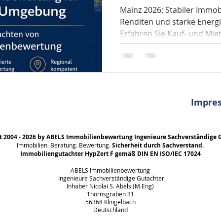
Preise, Trends
Mainz 2026: Stabiler Immob
Renditen und starke Energie
Erfahren Sie Kauf- und Mie
Trends.
Impre
t 2004 - 2026 by ABELS Immobilienbewertung Ingenieure Sachverständige 
Immobilien. Beratung. Bewertung.
Sicherheit durch Sachverstand.
Immobiliengutachter HypZert F gemäß DIN EN ISO/IEC 17024
ABELS Immobilienbewertung
Ingenieure Sachverständige Gutachter
Inhaber Nicolai S. Abels (M.Eng)
Thornsgraben 31
56368 Klingelbach
Deutschland