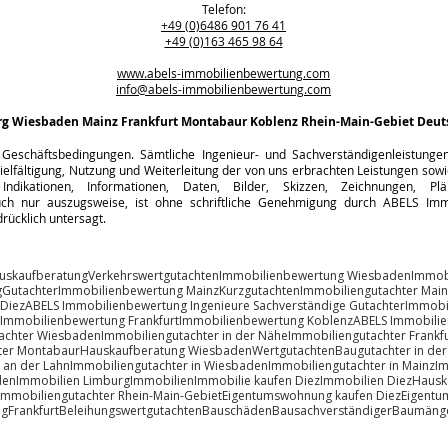
Telefon:
+49 (0)6486 901 76 41
+49 (0)163 465 98 64
www.abels-immobilienbewertung.com
info@abels-immobilienbewertung.com
rg
Wiesbaden Mainz Frankfurt Montabaur Koblenz Rhein-Main-Gebiet Deut
Geschäftsbedingungen. Sämtliche Ingenieur- und Sachverständigenleistungen s
ielfältigung, Nutzung und Weiterleitung der von uns erbrachten Leistungen sowie
Indikationen, Informationen, Daten, Bilder, Skizzen, Zeichnungen, Pl
h nur auszugsweise, ist ohne schriftliche Genehmigung durch ABELS Immo
rücklich untersagt.
uskaufberatung
Verkehrswertgutachten
Immobilienbewertung Wiesbaden
Immob
g
Gutachter
Immobilienbewertung Mainz
Kurzgutachten
Immobiliengutachter Main
 Diez
ABELS Immobilienbewertung Ingenieure Sachverständige Gutachter
Immobi
Immobilienbewertung Frankfurt
Immobilienbewertung Koblenz
ABELS Immobili
achter Wiesbaden
Immobiliengutachter in der Nähe
Immobiliengutachter Frankfu
ter Montabaur
Hauskaufberatung Wiesbaden
Wertgutachten
Baugutachter in de
 an der Lahn
Immobiliengutachter in Wiesbaden
Immobiliengutachter in Mainz
Im
den
Immobilien Limburg
Immobilien
Immobilie kaufen Diez
Immobilien Diez
Hausk
Immobiliengutachter Rhein-Main-Gebiet
Eigentumswohnung kaufen Diez
Eigentu
ng
Frankfurt
Beleihungswertgutachten
Bauschäden
Bausachverständiger
Baumäng