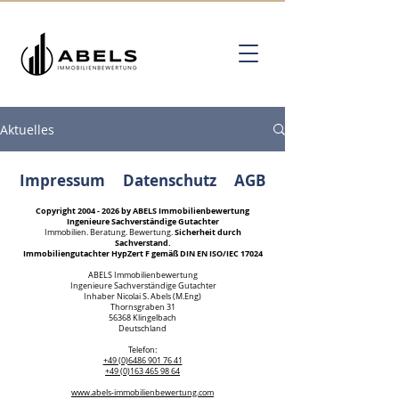
Aktuelles
Impressum
Datenschutz
AGB
Copyright
2004 - 2026
by ABELS Immobilienbewertung
Ingenieure Sachverständige Gutachter
Sicherheit durch
Immobilien. Beratung. Bewertung.
Sachverstand.
Immobiliengutachter HypZert F gemäß DIN EN ISO/IEC 17024
ABELS Immobilienbewertung
Ingenieure Sachverständige Gutachter
Inhaber Nicolai S. Abels (M.Eng)
Thornsgraben 31
56368 Klingelbach
Deutschland
Kundenbewertungen und Erfahrungen zu
Telefon:
ABELS Immobilienbewertung Ingenieure
+49 (0)6486 901 76 41
Sachverständige...
+49 (0)163 465 98 64
www.abels-immobilienbewertung.com