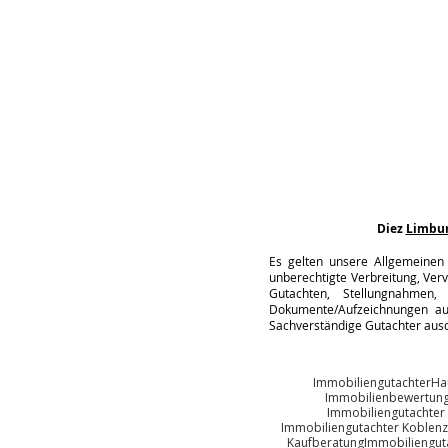
Diez
Limbu
Es gelten unsere Allgemeinen 
unberechtigte Verbreitung, Verv
Gutachten, Stellungnahmen, 
Dokumente/Aufzeichnungen auc
Sachverständige Gutachter ausd
Immobiliengutachter
Ha
Immobilienbewertun
Immobiliengutachter
Immobiliengutachter Koblenz
Kaufberatung
Immobiliengut