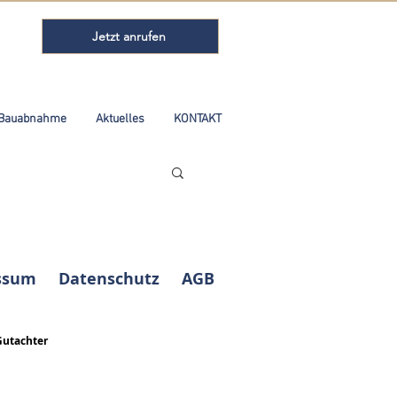
Jetzt anrufen
Bauabnahme
Aktuelles
KONTAKT
ssum
Datenschutz
AGB
Gutachter
Kundenbewertungen und Erfahrungen zu
ABELS Immobilienbewertung Ingenieure
Sachverständige...