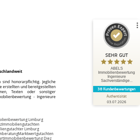
%
100
SEHR GUT
Empfehlungen auf
ProvenExpert.com
5,00
/
5,00
35
3
3
Bewertungen von
Bewertungen auf
anderen Quellen
ProvenExpert.com
SEHR GUT
Blick aufs ProvenExpert-Profil werfen
ABELS
schlandweit
Immobilienbewertung
Tobias O.
Ingenieure
5,00
Sachverständige...
ind honorarpflichtig. Jegliche
Herr Abels hat uns hervorragend beraten und
 erstellten und bereitgestellten
38
Kundenbewertungen
bestens betreut. Die Leistungen von Herrn
änen, Texten oder sonstiger
Abels können wir ausdr...
Authentizität
bilienbewertung - Ingenieure
03.07.2026
ilienbewertung Limburg
z
Immobiliengutachten
liengutachter Limburg
enberatung
Marktwertgutachten
rt
Immobilienbewertung Diez