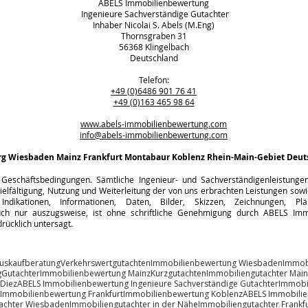
ABELS Immobilienbewertung
Ingenieure Sachverständige Gutachter
Inhaber Nicolai S. Abels (M.Eng)
Thornsgraben 31
56368 Klingelbach
Deutschland
Telefon:
+49 (0)6486 901 76 41
+49 (0)163 465 98 64
www.abels-immobilienbewertung.com
info@abels-immobilienbewertung.com
rg
Wiesbaden Mainz Frankfurt Montabaur Koblenz Rhein-Main-Gebiet Deut
Geschäftsbedingungen. Sämtliche Ingenieur- und Sachverständigenleistungen s
ielfältigung, Nutzung und Weiterleitung der von uns erbrachten Leistungen sowie
Indikationen, Informationen, Daten, Bilder, Skizzen, Zeichnungen, Pl
h nur auszugsweise, ist ohne schriftliche Genehmigung durch ABELS Immo
rücklich untersagt.
uskaufberatung
Verkehrswertgutachten
Immobilienbewertung Wiesbaden
Immob
g
Gutachter
Immobilienbewertung Mainz
Kurzgutachten
Immobiliengutachter Main
 Diez
ABELS Immobilienbewertung Ingenieure Sachverständige Gutachter
Immobi
Immobilienbewertung Frankfurt
Immobilienbewertung Koblenz
ABELS Immobili
achter Wiesbaden
Immobiliengutachter in der Nähe
Immobiliengutachter Frankfu