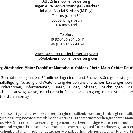
ABELS Immobilienbewertung
Ingenieure Sachverständige Gutachter
Inhaber Nicolai S. Abels (M.Eng)
Thornsgraben 31
56368 Klingelbach
Deutschland
Telefon:
+49 (0)6486 901 76 41
+49 (0)163 465 98 64
www.abels-immobilienbewertung.com
info@abels-immobilienbewertung.com
rg
Wiesbaden Mainz Frankfurt Montabaur Koblenz Rhein-Main-Gebiet Deut
Geschäftsbedingungen. Sämtliche Ingenieur- und Sachverständigenleistungen s
ielfältigung, Nutzung und Weiterleitung der von uns erbrachten Leistungen sowie
Indikationen, Informationen, Daten, Bilder, Skizzen, Zeichnungen, Pl
h nur auszugsweise, ist ohne schriftliche Genehmigung durch ABELS Immo
rücklich untersagt.
rkehrswertgutachten
Hauskaufberatung
Immobilienbewertung Limburg
Immobili
 Mainz
Kurzgutachten
Immobilienbewertung
Gutachter
Immobiliengutachter Main
iez
ABELS Immobilienbewertung Ingenieure Sachverständige Gutachter
Immobili
mmobiliengutachter Koblenz
Immobilienbewertung Frankfurt
Marktwertgutachte
bilienberatung
Immobiliengutachter Montabaur
Immobiliengutachter Frankfurt