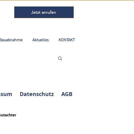
Jetzt anrufen
Bauabnahme
Aktuelles
KONTAKT
ssum
Datenschutz
AGB
Gutachter
Kundenbewertungen und Erfahrungen zu
ABELS Immobilienbewertung Ingenieure
Sachverständige...