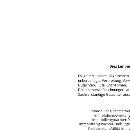
Diez
Limbu
Es gelten unsere Allgemeinen 
unberechtigte Verbreitung, Verv
Gutachten, Stellungnahmen, 
Dokumente/Aufzeichnungen auc
Sachverständige Gutachter ausd
Immobiliengutachter
Ve
Immobilienbewertung
Immobiliengutachter D
Immobiliengutachter Limburg
I
Kaufberatung
ABELS Immo