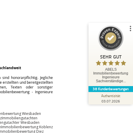
%
100
SEHR GUT
Empfehlungen auf
ProvenExpert.com
5,00
/
5,00
35
3
3
Bewertungen von
Bewertungen auf
anderen Quellen
ProvenExpert.com
SEHR GUT
Blick aufs ProvenExpert-Profil werfen
schlandweit
ABELS
Immobilienbewertung
Tobias O.
ind honorarpflichtig. Jegliche
Ingenieure
5,00
Sachverständige...
 erstellten und bereitgestellten
Herr Abels hat uns hervorragend beraten und
änen, Texten oder sonstiger
38
Kundenbewertungen
bestens betreut. Die Leistungen von Herrn
bilienbewertung - Ingenieure
Abels können wir ausdr...
Authentizität
03.07.2026
enbewertung Wiesbaden
z
Immobiliengutachten
engutachter Wiesbaden
n
Immobilienbewertung Koblenz
Immobilienbewertung Diez