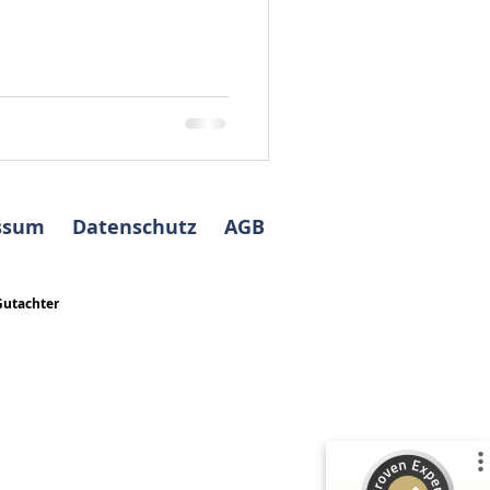
s so verbaut wurde, wie Sie
ssum
Datenschutz
AGB
Gutachter
Kundenbewertungen und Erfahrungen zu
ABELS Immobilienbewertung Ingenieure
Sachverständige...
%
100
SEHR GUT
Empfehlungen auf
ProvenExpert.com
5,00
/
5,00