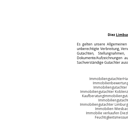
Diez
Limbu
Es gelten unsere Allgemeinen 
unberechtigte Verbreitung, Verv
Gutachten, Stellungnahmen, 
Dokumente/Aufzeichnungen auc
Sachverständige Gutachter ausd
Immobiliengutachter
Ha
Immobilienbewertun
Immobiliengutachter
Immobiliengutachter Koblenz
Kaufberatung
Immobiliengut
Immobiliengutach
Immobiliengutachter Limburg
Immobilien Wiesba
Immobilie verkaufen Diez
Feuchtigkeitsmessu