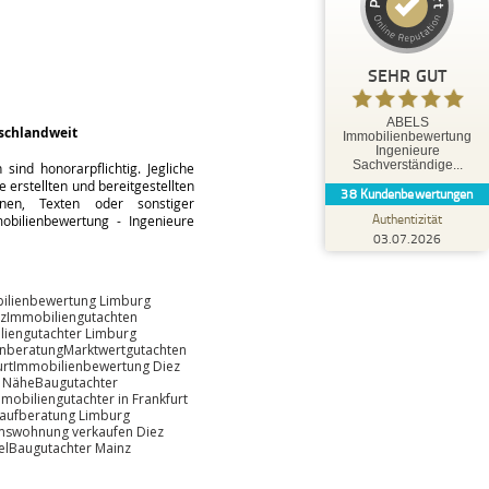
35
3
3
Bewertungen von
Bewertungen auf
anderen Quellen
ProvenExpert.com
SEHR GUT
Blick aufs ProvenExpert-Profil werfen
ABELS
schlandweit
Immobilienbewertung
Tobias O.
Ingenieure
5,00
Sachverständige...
ind honorarpflichtig. Jegliche
Herr Abels hat uns hervorragend beraten und
 erstellten und bereitgestellten
38
Kundenbewertungen
bestens betreut. Die Leistungen von Herrn
änen, Texten oder sonstiger
Abels können wir ausdr...
Authentizität
bilienbewertung - Ingenieure
03.07.2026
ilienbewertung Limburg
z
Immobiliengutachten
liengutachter Limburg
enberatung
Marktwertgutachten
rt
Immobilienbewertung Diez
r Nähe
Baugutachter
mobiliengutachter in Frankfurt
aufberatung Limburg
mswohnung verkaufen Diez
el
Baugutachter Mainz