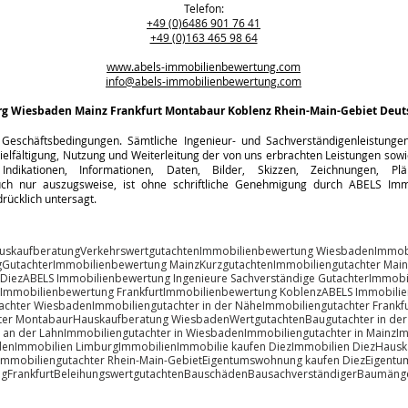
Telefon:
+49 (0)6486 901 76 41
+49 (0)163 465 98 64
www.abels-immobilienbewertung.com
info@abels-immobilienbewertung.com
rg
Wiesbaden Mainz Frankfurt Montabaur Koblenz Rhein-Main-Gebiet Deut
Geschäftsbedingungen. Sämtliche Ingenieur- und Sachverständigenleistungen s
ielfältigung, Nutzung und Weiterleitung der von uns erbrachten Leistungen sowie
Indikationen, Informationen, Daten, Bilder, Skizzen, Zeichnungen, Pl
h nur auszugsweise, ist ohne schriftliche Genehmigung durch ABELS Immo
rücklich untersagt.
uskaufberatung
Verkehrswertgutachten
Immobilienbewertung Wiesbaden
Immob
g
Gutachter
Immobilienbewertung Mainz
Kurzgutachten
Immobiliengutachter Main
 Diez
ABELS Immobilienbewertung Ingenieure Sachverständige Gutachter
Immobi
Immobilienbewertung Frankfurt
Immobilienbewertung Koblenz
ABELS Immobili
achter Wiesbaden
Immobiliengutachter in der Nähe
Immobiliengutachter Frankfu
ter Montabaur
Hauskaufberatung Wiesbaden
Wertgutachten
Baugutachter in de
 an der Lahn
Immobiliengutachter in Wiesbaden
Immobiliengutachter in Mainz
Im
den
Immobilien Limburg
Immobilien
Immobilie kaufen Diez
Immobilien Diez
Hausk
Immobiliengutachter Rhein-Main-Gebiet
Eigentumswohnung kaufen Diez
Eigentu
ng
Frankfurt
Beleihungswertgutachten
Bauschäden
Bausachverständiger
Baumäng