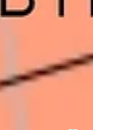
Kundenbewertungen und Erfahrungen zu
ABELS Immobilienbewertung Ingenieure
Sachverständige...
SEHR GUT
%
100
Empfehlungen auf
ProvenExpert.com