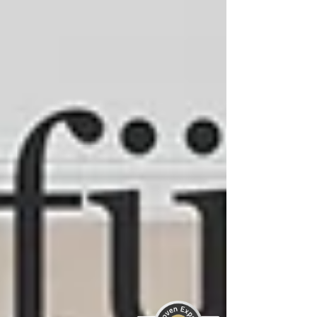
Kundenbewertungen und Erfahrungen zu
ABELS Immobilienbewertung Ingenieure
Sachverständige...
SEHR GUT
%
100
Empfehlungen auf
ProvenExpert.com
5,00
/
5,00