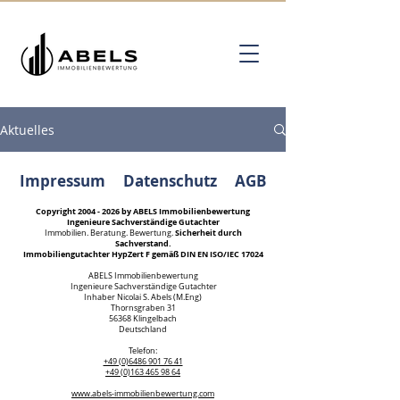
Aktuelles
Impressum
Datenschutz
AGB
Copyright
2004 - 2026
by ABELS Immobilienbewertung
Ingenieure Sachverständige Gutachter
Sicherheit durch
Immobilien. Beratung. Bewertung.
Sachverstand.
Immobiliengutachter HypZert F gemäß DIN EN ISO/IEC 17024
ABELS Immobilienbewertung
Ingenieure Sachverständige Gutachter
Inhaber Nicolai S. Abels (M.Eng)
Thornsgraben 31
56368 Klingelbach
Deutschland
Kundenbewertungen und Erfahrungen zu
Telefon:
ABELS Immobilienbewertung Ingenieure
+49 (0)6486 901 76 41
Sachverständige...
+49 (0)163 465 98 64
www.abels-immobilienbewertung.com