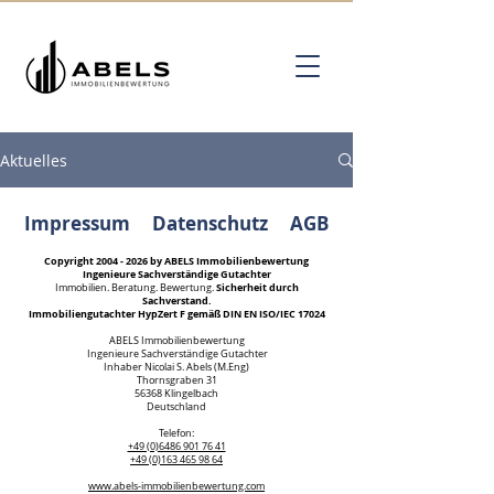
Aktuelles
Impressum
Datenschutz
AGB
Copyright
2004 - 2026
by ABELS Immobilienbewertung
Ingenieure Sachverständige Gutachter
Sicherheit durch
Immobilien. Beratung. Bewertung.
Sachverstand.
Immobiliengutachter HypZert F gemäß DIN EN ISO/IEC 17024
ABELS Immobilienbewertung
Ingenieure Sachverständige Gutachter
Inhaber Nicolai S. Abels (M.Eng)
Thornsgraben 31
56368 Klingelbach
Deutschland
Kundenbewertungen und Erfahrungen zu
Telefon:
ABELS Immobilienbewertung Ingenieure
+49 (0)6486 901 76 41
Sachverständige...
+49 (0)163 465 98 64
www.abels-immobilienbewertung.com