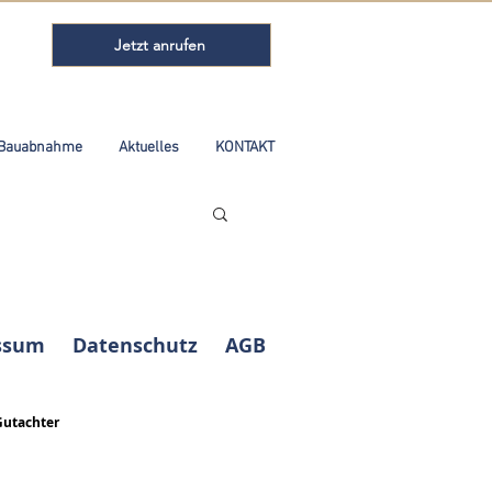
Jetzt anrufen
Bauabnahme
Aktuelles
KONTAKT
ssum
Datenschutz
AGB
Gutachter
Kundenbewertungen und Erfahrungen zu
ABELS Immobilienbewertung Ingenieure
Sachverständige...