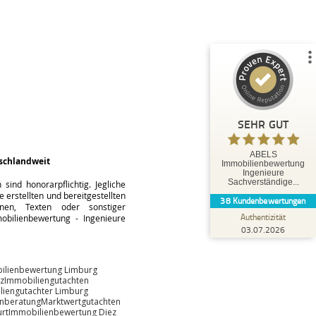
%
100
SEHR GUT
Empfehlungen auf
ProvenExpert.com
5,00
/
5,00
35
3
3
Bewertungen von
Bewertungen auf
anderen Quellen
ProvenExpert.com
SEHR GUT
Blick aufs ProvenExpert-Profil werfen
ABELS
schlandweit
Immobilienbewertung
Tobias O.
Ingenieure
5,00
Sachverständige...
ind honorarpflichtig. Jegliche
Herr Abels hat uns hervorragend beraten und
 erstellten und bereitgestellten
38
Kundenbewertungen
bestens betreut. Die Leistungen von Herrn
änen, Texten oder sonstiger
Abels können wir ausdr...
Authentizität
bilienbewertung - Ingenieure
03.07.2026
ilienbewertung Limburg
z
Immobiliengutachten
liengutachter Limburg
enberatung
Marktwertgutachten
rt
Immobilienbewertung Diez