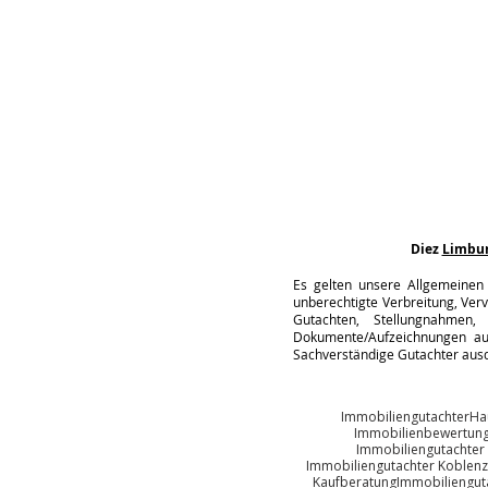
Diez
Limbu
Es gelten unsere Allgemeinen 
unberechtigte Verbreitung, Verv
Gutachten, Stellungnahmen, 
Dokumente/Aufzeichnungen auc
Sachverständige Gutachter ausd
Immobiliengutachter
Ha
Immobilienbewertun
Immobiliengutachter
Immobiliengutachter Koblenz
Kaufberatung
Immobiliengut