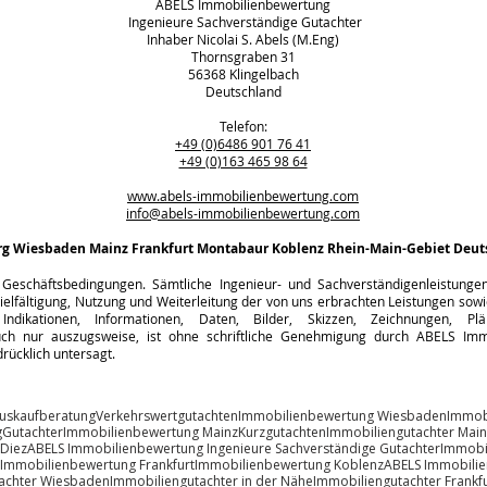
ABELS Immobilienbewertung
Ingenieure Sachverständige Gutachter
Inhaber Nicolai S. Abels (M.Eng)
Thornsgraben 31
56368 Klingelbach
Deutschland
Telefon:
+49 (0)6486 901 76 41
+49 (0)163 465 98 64
www.abels-immobilienbewertung.com
info@abels-immobilienbewertung.com
rg
Wiesbaden Mainz Frankfurt Montabaur Koblenz Rhein-Main-Gebiet Deut
Geschäftsbedingungen. Sämtliche Ingenieur- und Sachverständigenleistungen s
ielfältigung, Nutzung und Weiterleitung der von uns erbrachten Leistungen sowie
Indikationen, Informationen, Daten, Bilder, Skizzen, Zeichnungen, Pl
h nur auszugsweise, ist ohne schriftliche Genehmigung durch ABELS Immo
rücklich untersagt.
uskaufberatung
Verkehrswertgutachten
Immobilienbewertung Wiesbaden
Immob
g
Gutachter
Immobilienbewertung Mainz
Kurzgutachten
Immobiliengutachter Main
 Diez
ABELS Immobilienbewertung Ingenieure Sachverständige Gutachter
Immobi
Immobilienbewertung Frankfurt
Immobilienbewertung Koblenz
ABELS Immobili
achter Wiesbaden
Immobiliengutachter in der Nähe
Immobiliengutachter Frankfu