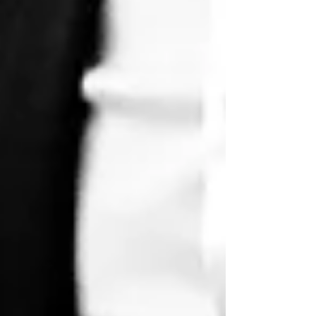
Kundenbewertungen und Erfahrungen zu
ABELS Immobilienbewertung Ingenieure
Sachverständige...
SEHR GUT
%
100