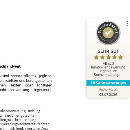
%
100
SEHR GUT
Empfehlungen auf
ProvenExpert.com
5,00
/
5,00
35
3
3
Bewertungen von
Bewertungen auf
anderen Quellen
ProvenExpert.com
SEHR GUT
Blick aufs ProvenExpert-Profil werfen
ABELS
schlandweit
Immobilienbewertung
Tobias O.
Ingenieure
5,00
Sachverständige...
ind honorarpflichtig. Jegliche
Herr Abels hat uns hervorragend beraten und
 erstellten und bereitgestellten
38
Kundenbewertungen
bestens betreut. Die Leistungen von Herrn
änen, Texten oder sonstiger
Abels können wir ausdr...
Authentizität
bilienbewertung - Ingenieure
03.07.2026
ilienbewertung Limburg
z
Immobiliengutachten
liengutachter Limburg
enberatung
Marktwertgutachten
rt
Immobilienbewertung Diez