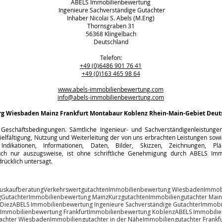
ABELS Immobilienbewertung
Ingenieure Sachverständige Gutachter
Inhaber Nicolai S. Abels (M.Eng)
Thornsgraben 31
56368 Klingelbach
Deutschland
Telefon:
+49 (0)6486 901 76 41
+49 (0)163 465 98 64
www.abels-immobilienbewertung.com
info@abels-immobilienbewertung.com
rg
Wiesbaden Mainz Frankfurt Montabaur Koblenz Rhein-Main-Gebiet Deut
Geschäftsbedingungen. Sämtliche Ingenieur- und Sachverständigenleistungen s
ielfältigung, Nutzung und Weiterleitung der von uns erbrachten Leistungen sowie
Indikationen, Informationen, Daten, Bilder, Skizzen, Zeichnungen, Pl
h nur auszugsweise, ist ohne schriftliche Genehmigung durch ABELS Immo
rücklich untersagt.
uskaufberatung
Verkehrswertgutachten
Immobilienbewertung Wiesbaden
Immob
g
Gutachter
Immobilienbewertung Mainz
Kurzgutachten
Immobiliengutachter Main
 Diez
ABELS Immobilienbewertung Ingenieure Sachverständige Gutachter
Immobi
Immobilienbewertung Frankfurt
Immobilienbewertung Koblenz
ABELS Immobili
achter Wiesbaden
Immobiliengutachter in der Nähe
Immobiliengutachter Frankfu