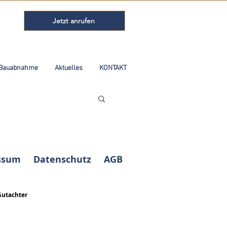
Jetzt anrufen
Bauabnahme
Aktuelles
KONTAKT
ssum
Datenschutz
AGB
Gutachter
Kundenbewertungen und Erfahrungen zu
ABELS Immobilienbewertung Ingenieure
Sachverständige...