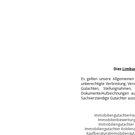
Diez
Limbu
Es gelten unsere Allgemeinen 
unberechtigte Verbreitung, Verv
Gutachten, Stellungnahmen, 
Dokumente/Aufzeichnungen auc
Sachverständige Gutachter ausd
Immobiliengutachter
Ha
Immobilienbewertun
Immobiliengutachter
Immobiliengutachter Koblenz
Kaufberatung
Immobiliengut