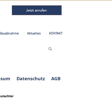
Jetzt anrufen
Bauabnahme
Aktuelles
KONTAKT
ssum
Datenschutz
AGB
Gutachter
Kundenbewertungen und Erfahrungen zu
ABELS Immobilienbewertung Ingenieure
Sachverständige...