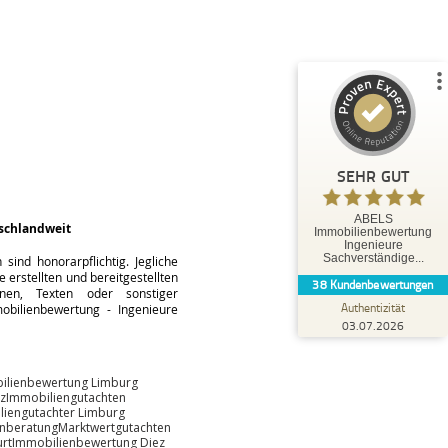
%
100
SEHR GUT
Empfehlungen auf
ProvenExpert.com
5,00
/
5,00
35
3
3
Bewertungen von
Bewertungen auf
anderen Quellen
ProvenExpert.com
SEHR GUT
Blick aufs ProvenExpert-Profil werfen
ABELS
schlandweit
Immobilienbewertung
Tobias O.
Ingenieure
5,00
Sachverständige...
ind honorarpflichtig. Jegliche
Herr Abels hat uns hervorragend beraten und
 erstellten und bereitgestellten
38
Kundenbewertungen
bestens betreut. Die Leistungen von Herrn
änen, Texten oder sonstiger
Abels können wir ausdr...
Authentizität
bilienbewertung - Ingenieure
03.07.2026
ilienbewertung Limburg
z
Immobiliengutachten
liengutachter Limburg
enberatung
Marktwertgutachten
rt
Immobilienbewertung Diez