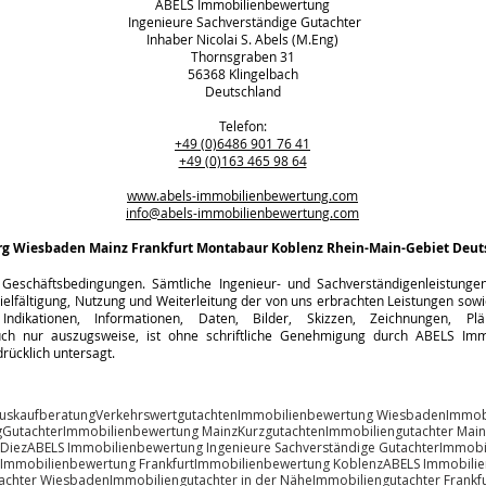
ABELS Immobilienbewertung
Ingenieure Sachverständige Gutachter
Inhaber Nicolai S. Abels (M.Eng)
Thornsgraben 31
56368 Klingelbach
Deutschland
Telefon:
+49 (0)6486 901 76 41
+49 (0)163 465 98 64
www.abels-immobilienbewertung.com
info@abels-immobilienbewertung.com
rg
Wiesbaden Mainz Frankfurt Montabaur Koblenz Rhein-Main-Gebiet Deut
Geschäftsbedingungen. Sämtliche Ingenieur- und Sachverständigenleistungen s
ielfältigung, Nutzung und Weiterleitung der von uns erbrachten Leistungen sowie
Indikationen, Informationen, Daten, Bilder, Skizzen, Zeichnungen, Pl
h nur auszugsweise, ist ohne schriftliche Genehmigung durch ABELS Immo
rücklich untersagt.
uskaufberatung
Verkehrswertgutachten
Immobilienbewertung Wiesbaden
Immob
g
Gutachter
Immobilienbewertung Mainz
Kurzgutachten
Immobiliengutachter Main
 Diez
ABELS Immobilienbewertung Ingenieure Sachverständige Gutachter
Immobi
Immobilienbewertung Frankfurt
Immobilienbewertung Koblenz
ABELS Immobili
achter Wiesbaden
Immobiliengutachter in der Nähe
Immobiliengutachter Frankfu