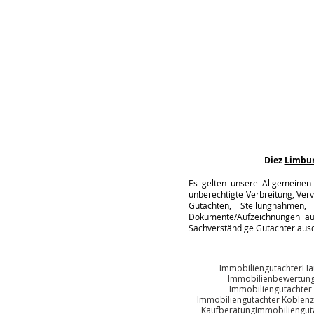
Diez
Limbu
Es gelten unsere Allgemeinen 
unberechtigte Verbreitung, Verv
Gutachten, Stellungnahmen, 
Dokumente/Aufzeichnungen auc
Sachverständige Gutachter ausd
Immobiliengutachter
Ha
Immobilienbewertun
Immobiliengutachter
Immobiliengutachter Koblenz
Kaufberatung
Immobiliengut