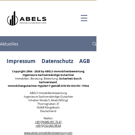
Aktuelles
Impressum
Datenschutz
AGB
Copyright
2004 - 2026
by ABELS Immobilienbewertung
Ingenieure Sachverständige Gutachter
Sicherheit durch
Immobilien. Beratung. Bewertung.
Sachverstand.
Immobiliengutachter HypZert F gemäß DIN EN ISO/IEC 17024
ABELS Immobilienbewertung
Ingenieure Sachverständige Gutachter
Inhaber Nicolai S. Abels (M.Eng)
Thornsgraben 31
56368 Klingelbach
Deutschland
Kundenbewertungen und Erfahrungen zu
Telefon:
ABELS Immobilienbewertung Ingenieure
+49 (0)6486 901 76 41
Sachverständige...
+49 (0)163 465 98 64
www.abels-immobilienbewertung.com