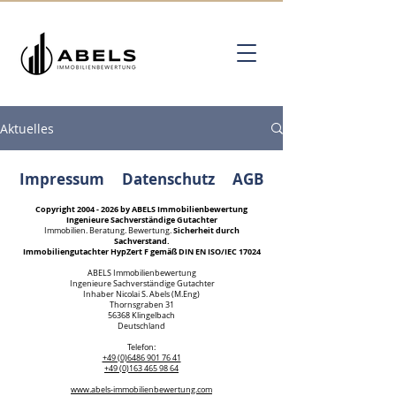
Aktuelles
Impressum
Datenschutz
AGB
Copyright
2004 - 2026
by ABELS Immobilienbewertung
Ingenieure Sachverständige Gutachter
Sicherheit durch
Immobilien. Beratung. Bewertung.
Sachverstand.
Immobiliengutachter HypZert F gemäß DIN EN ISO/IEC 17024
ABELS Immobilienbewertung
Ingenieure Sachverständige Gutachter
Inhaber Nicolai S. Abels (M.Eng)
Thornsgraben 31
56368 Klingelbach
Deutschland
Kundenbewertungen und Erfahrungen zu
Telefon:
ABELS Immobilienbewertung Ingenieure
+49 (0)6486 901 76 41
Sachverständige...
+49 (0)163 465 98 64
www.abels-immobilienbewertung.com