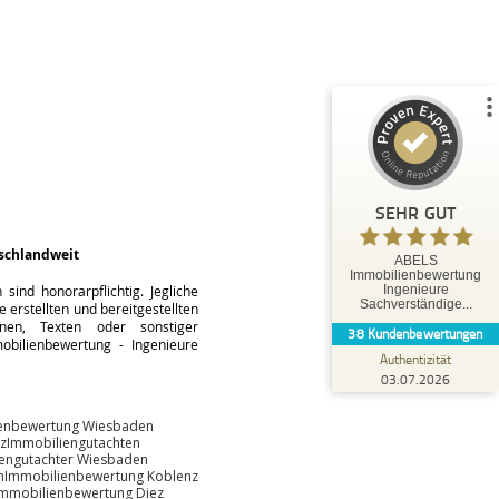
%
100
SEHR GUT
Empfehlungen auf
ProvenExpert.com
5,00
/
5,00
35
3
3
Bewertungen von
Bewertungen auf
anderen Quellen
ProvenExpert.com
SEHR GUT
Blick aufs ProvenExpert-Profil werfen
schlandweit
ABELS
Immobilienbewertung
Tobias O.
ind honorarpflichtig. Jegliche
Ingenieure
5,00
Sachverständige...
 erstellten und bereitgestellten
Herr Abels hat uns hervorragend beraten und
änen, Texten oder sonstiger
38
Kundenbewertungen
bestens betreut. Die Leistungen von Herrn
bilienbewertung - Ingenieure
Abels können wir ausdr...
Authentizität
03.07.2026
enbewertung Wiesbaden
z
Immobiliengutachten
engutachter Wiesbaden
n
Immobilienbewertung Koblenz
Immobilienbewertung Diez