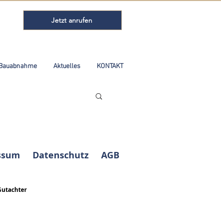
Jetzt anrufen
Bauabnahme
Aktuelles
KONTAKT
ssum
Datenschutz
AGB
Gutachter
Kundenbewertungen und Erfahrungen zu
ABELS Immobilienbewertung Ingenieure
Sachverständige...