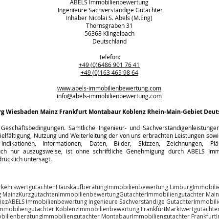
ABELS Immobilienbewertung
Ingenieure Sachverständige Gutachter
Inhaber Nicolai S. Abels (M.Eng)
Thornsgraben 31
56368 Klingelbach
Deutschland
Telefon:
+49 (0)6486 901 76 41
+49 (0)163 465 98 64
www.abels-immobilienbewertung.com
info@abels-immobilienbewertung.com
rg
Wiesbaden Mainz Frankfurt Montabaur Koblenz Rhein-Main-Gebiet Deut
Geschäftsbedingungen. Sämtliche Ingenieur- und Sachverständigenleistungen s
ielfältigung, Nutzung und Weiterleitung der von uns erbrachten Leistungen sowie
Indikationen, Informationen, Daten, Bilder, Skizzen, Zeichnungen, Pl
h nur auszugsweise, ist ohne schriftliche Genehmigung durch ABELS Immo
rücklich untersagt.
rkehrswertgutachten
Hauskaufberatung
Immobilienbewertung Limburg
Immobili
 Mainz
Kurzgutachten
Immobilienbewertung
Gutachter
Immobiliengutachter Main
iez
ABELS Immobilienbewertung Ingenieure Sachverständige Gutachter
Immobili
mmobiliengutachter Koblenz
Immobilienbewertung Frankfurt
Marktwertgutachte
bilienberatung
Immobiliengutachter Montabaur
Immobiliengutachter Frankfurt