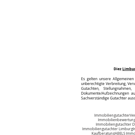
Diez
Limbu
Es gelten unsere Allgemeinen 
unberechtigte Verbreitung, Verv
Gutachten, Stellungnahmen, 
Dokumente/Aufzeichnungen auc
Sachverständige Gutachter ausd
Immobiliengutachter
Ve
Immobilienbewertung
Immobiliengutachter D
Immobiliengutachter Limburg
I
Kaufberatung
ABELS Immo