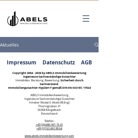
Aktuelles
Impressum
Datenschutz
AGB
Copyright
2004 - 2026
by ABELS Immobilienbewertung
Ingenieure Sachverständige Gutachter
Sicherheit durch
Immobilien. Beratung. Bewertung.
Sachverstand.
Immobiliengutachter HypZert F gemäß DIN EN ISO/IEC 17024
ABELS Immobilienbewertung
Ingenieure Sachverständige Gutachter
Inhaber Nicolai S. Abels (M.Eng)
Thornsgraben 31
56368 Klingelbach
Deutschland
Kundenbewertungen und Erfahrungen zu
Telefon:
ABELS Immobilienbewertung Ingenieure
+49 (0)6486 901 76 41
Sachverständige...
+49 (0)163 465 98 64
www.abels-immobilienbewertung.com