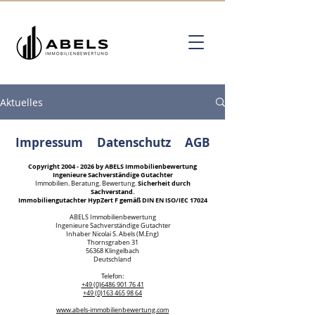
Aktuelles
Impressum
Datenschutz
AGB
Copyright
2004 - 2026
by ABELS Immobilienbewertung
Ingenieure Sachverständige Gutachter
Sicherheit durch
Immobilien. Beratung. Bewertung.
Sachverstand.
Immobiliengutachter HypZert F gemäß DIN EN ISO/IEC 17024
ABELS Immobilienbewertung
Ingenieure Sachverständige Gutachter
Inhaber Nicolai S. Abels (M.Eng)
Thornsgraben 31
56368 Klingelbach
Deutschland
Kundenbewertungen und Erfahrungen zu
Telefon:
ABELS Immobilienbewertung Ingenieure
+49 (0)6486 901 76 41
Sachverständige...
+49 (0)163 465 98 64
www.abels-immobilienbewertung.com