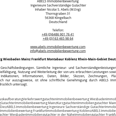
ABELS Immobilienbewertung
Ingenieure Sachverständige Gutachter
Inhaber Nicolai S. Abels (M.Eng)
Thornsgraben 31
56368 Klingelbach
Deutschland
Telefon:
+49 (0)6486 901 76 41
+49 (0)163 465 98 64
www.abels-immobilienbewertung.com
info@abels-immobilienbewertung.com
rg
Wiesbaden Mainz Frankfurt Montabaur Koblenz Rhein-Main-Gebiet Deut
Geschäftsbedingungen. Sämtliche Ingenieur- und Sachverständigenleistungen s
ielfältigung, Nutzung und Weiterleitung der von uns erbrachten Leistungen sowie
Indikationen, Informationen, Daten, Bilder, Skizzen, Zeichnungen, Pl
h nur auszugsweise, ist ohne schriftliche Genehmigung durch ABELS Immo
rücklich untersagt.
uskaufberatung
Verkehrswertgutachten
Immobilienbewertung Wiesbaden
Immob
g
Gutachter
Immobilienbewertung Mainz
Kurzgutachten
Immobiliengutachter Main
 Diez
ABELS Immobilienbewertung Ingenieure Sachverständige Gutachter
Immobi
Immobilienbewertung Frankfurt
Immobilienbewertung Koblenz
ABELS Immobili
achter Wiesbaden
Immobiliengutachter in der Nähe
Immobiliengutachter Frankfu