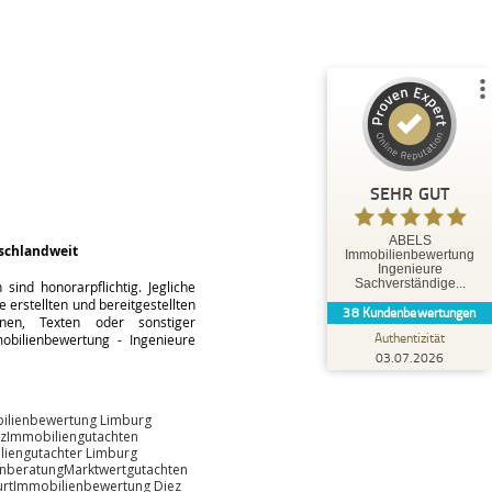
%
100
SEHR GUT
Empfehlungen auf
ProvenExpert.com
5,00
/
5,00
35
3
3
Bewertungen von
Bewertungen auf
anderen Quellen
ProvenExpert.com
SEHR GUT
Blick aufs ProvenExpert-Profil werfen
ABELS
schlandweit
Immobilienbewertung
Tobias O.
Ingenieure
5,00
Sachverständige...
ind honorarpflichtig. Jegliche
Herr Abels hat uns hervorragend beraten und
 erstellten und bereitgestellten
38
Kundenbewertungen
bestens betreut. Die Leistungen von Herrn
änen, Texten oder sonstiger
Abels können wir ausdr...
Authentizität
bilienbewertung - Ingenieure
03.07.2026
ilienbewertung Limburg
z
Immobiliengutachten
liengutachter Limburg
enberatung
Marktwertgutachten
rt
Immobilienbewertung Diez