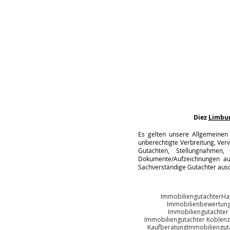
Diez
Limbu
Es gelten unsere Allgemeinen 
unberechtigte Verbreitung, Verv
Gutachten, Stellungnahmen, 
Dokumente/Aufzeichnungen auc
Sachverständige Gutachter ausd
Immobiliengutachter
Ha
Immobilienbewertun
Immobiliengutachter
Immobiliengutachter Koblenz
Kaufberatung
Immobiliengut