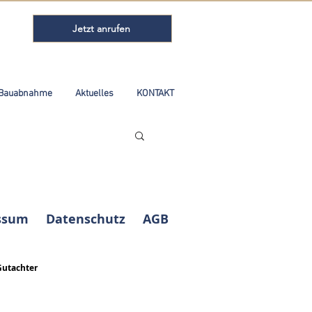
Jetzt anrufen
Bauabnahme
Aktuelles
KONTAKT
ssum
Datenschutz
AGB
Gutachter
Kundenbewertungen und Erfahrungen zu
ABELS Immobilienbewertung Ingenieure
Sachverständige...