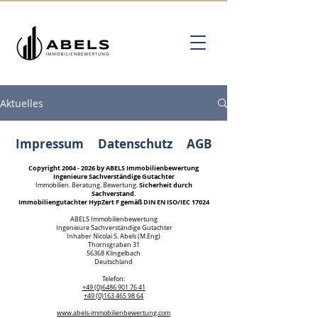
Aktuelles
Impressum
Datenschutz
AGB
Copyright
2004 - 2026
by ABELS Immobilienbewertung
Ingenieure Sachverständige Gutachter
Sicherheit durch
Immobilien. Beratung. Bewertung.
Sachverstand.
Immobiliengutachter HypZert F gemäß DIN EN ISO/IEC 17024
ABELS Immobilienbewertung
Ingenieure Sachverständige Gutachter
Inhaber Nicolai S. Abels (M.Eng)
Thornsgraben 31
56368 Klingelbach
Deutschland
Kundenbewertungen und Erfahrungen zu
Telefon:
ABELS Immobilienbewertung Ingenieure
+49 (0)6486 901 76 41
Sachverständige...
+49 (0)163 465 98 64
www.abels-immobilienbewertung.com