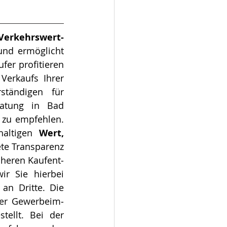
Ver­kehrs­wert­
 und ermöglicht 
er profitieren 
erkaufs Ihrer 
tändigen für 
atung in Bad 
zu empfehlen. 
altigen  
Wert, 
te Transparenz 
heren Kauf­ent­
r Sie hierbei 
an Dritte. Die 
r Ge­wer­be­im­
tellt. Bei der 