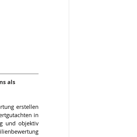
s als 
er­tung erstellen 
und prüfen wir Verkehrswertgutachten gemäß §194 BauGB und Marktwertgutachten in 
g und objektiv 
ilienbewertung 