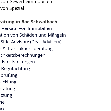
 von Gewerbeimmobilien
von Spezial
ratung in Bad Schwalbach
 Verkauf von Immobilien
tion von Schäden und Mängeln
l-Side-Advisory (Deal-Advisory)
- & Transaktionsberatung
lichkeitsberechnungen
dsfeststellungen
 Begutachtung
nprüfung
wicklung
eratung
ätzung
me 
nce