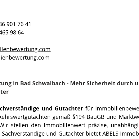
486 901 76 41
 465 98 64
lienbewertung.com
lienbewertung.com
ng in Bad Schwalbach - Mehr Sicherheit durch un
ter
achverständige und Gutachter
 für Im­mo­bi­li­en­be­w
 Wir stellen den Immobilienwert präzise, unabhängi
e, Sachverständige und Gutachter bietet ABELS Immob