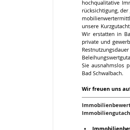
hochqualitative I
rück­sich­ti­gung, 
mo­bi­li­en­wert­er
unsere Kurzgutachte
Wir erstatten in 
private und gewerbl
Restnutzungsd
Beleihungswertguta
Sie ausnahmslos p
Bad Schwalbach. 
Wir freuen uns a
Immobilienbewertu
Immobiliengutach
Immobilienbe