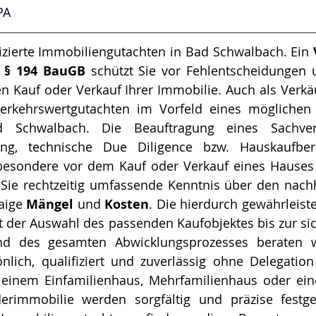
PA
zierte Im­mo­bi­li­en­gut­ach­ten in Bad Schwalbach. Ein 
ß § 194 BauGB
 schützt Sie vor Fehl­ent­schei­dun­gen
n Kauf oder Verkauf Ihrer Immobilie. Auch als Verkäuf
erkehrswertgutachten im Vorfeld eines möglichen V
 Schwalbach. Die Beauftragung eines Sachvers
ung, technische Due Diligence bzw. Hauskaufber
besondere vor dem Kauf oder Verkauf eines Hauses 
 Sie rechtzeitig umfassende Kenntnis über den nachh
aige
 Mängel
 und 
Kosten
. Die hierdurch gewährleiste
t der Auswahl des passenden Kaufobjektes bis zur sic
nd des gesamten Abwicklungsprozesses beraten wi
lich, qualifiziert und zuverlässig ohne Delegation 
inem Einfamilienhaus, Mehr­fa­mi­li­en­haus oder eine
derimmobilie werden sorgfältig und präzise festges