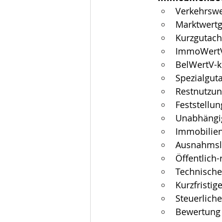
Verkehrsw
Marktwertg
Kurzgutach
ImmoWertV
BelWertV-
Spezialgut
Restnutzu
Feststellu
Unabhängig
Immobilien
Ausnahmslo
Öffentlich-
Technische
Kurzfristi
Steuerlich
Bewertung