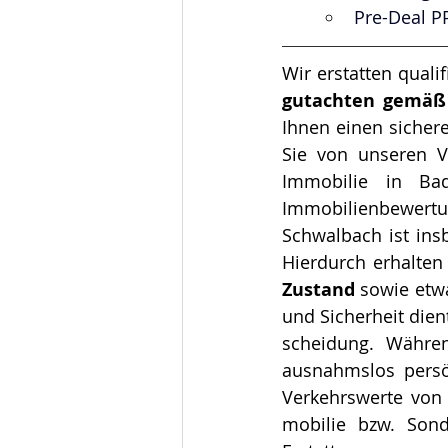
Pre-Deal P
Wir erstatten qualifi
gut­ach­ten gemä
Ihnen einen sichere
Sie von unseren V
Immobilie in Bad
Immobilienbewert
Schwalbach ist ins
Hierdurch erhalten
Zustand 
sowie etw
und Sicherheit dien
schei­dung. Währe
ausnahmslos persön
Verkehrswerte von e
mo­bi­lie bzw. Son