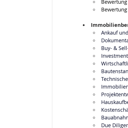
Bewertung
Bewertung 
Immobilienbe
Ankauf und
Dokumenta
​Buy- & Sel
Investment
Wirtschaft
Bautenstan
Technische
Immobilie
Projektent
Hauskaufb
Kostensch
Bauabnah
Due Dilige