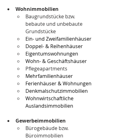
Wohnimmobilien
Baugrundstücke bzw. 
bebaute und unbebaute 
Grundstücke
Ein- und Zwei­fa­mi­li­en­häu­ser
Doppel- & Reihenhäuser
Ei­gen­tums­woh­nun­gen
Wohn- & Geschäftshäuser
Pflegeapartments
Mehr­fa­mi­li­en­häu­ser
Ferienhäuser & Wohnungen
Denkmalschutzimmobilien
Wohnwirtschaftliche 
Auslandsimmobilien
Gewerbeimmobilien
Bürogebäude bzw. 
Büroimmobilien