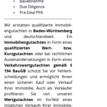
Bauabnahme 
Due Diligence
Pre-Deal PPA
Wir erstatten qualifizierte Im­mo­bi­li­
en­gut­ach­ten in 
Baden-Württemberg
und deutschlandweit. Ein 
Immobiliengutachten
 in Form eines 
qualifizierten Wert- bzw. 
Kurzgutachten
 oder bei rechtlichen 
Auseinandersetzungen in Form eines 
Ver­kehrs­wert­gut­ach­ten gemäß § 
194 BauGB
 schützt Sie vor Fehl­ent­
schei­dun­gen und ermöglicht Ihnen 
einen sicheren Kauf oder Verkauf 
Ihrer Immobilie. Auch als Verkäufer 
profitieren Sie von unseren 
Wertgutachten
 im Vorfeld eines 
möglichen Verkaufs Ihrer Immobilie. 