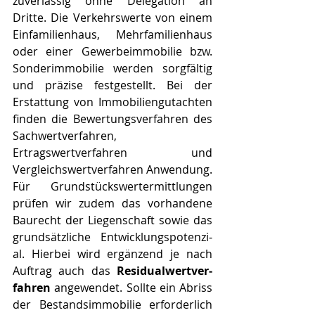
zuverlässig ohne Delegation an 
Dritte. Die Verkehrswerte von einem 
Einfamilienhaus, Mehr­fa­mi­li­en­haus 
oder einer Ge­wer­be­im­mo­bi­lie bzw. 
Sonderimmobilie werden sorgfältig 
und präzise festgestellt. Bei der 
Erstattung von Im­mo­bi­li­en­gut­ach­ten 
finden die Bewertungsverfahren des 
Sachwertverfahren, 
Ertragswertverfahren und 
Vergleichswertverfahren Anwendung. 
Für Grund­stücks­wert­ermitt­lun­gen 
prüfen wir zudem das vorhandene 
Baurecht der Liegenschaft sowie das 
grundsätzliche Ent­wick­lungs­po­ten­zi­
al. Hierbei wird ergänzend je nach 
Auftrag auch das 
Re­si­du­al­wert­ver­
fah­ren
 angewendet. Sollte ein Abriss 
der Bestandsimmobilie erforderlich 