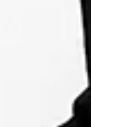
Kundenbewertungen und Erfahrungen zu
ABELS Immobilienbewertung Ingenieure
Sachverständige...
SEHR GUT
%
100
Empfehlungen auf
ProvenExpert.com