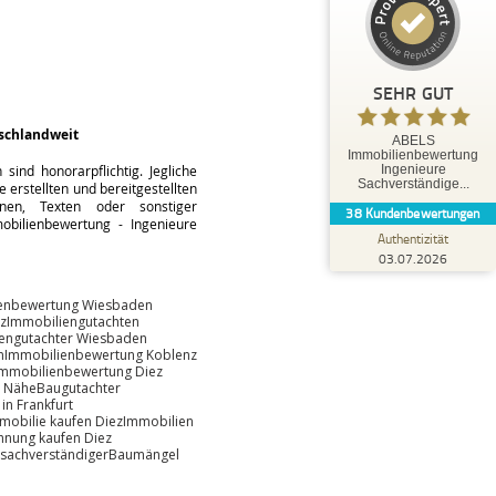
35
3
3
Bewertungen von
Bewertungen auf
anderen Quellen
ProvenExpert.com
SEHR GUT
Blick aufs ProvenExpert-Profil werfen
schlandweit
ABELS
Immobilienbewertung
Tobias O.
ind honorarpflichtig. Jegliche
Ingenieure
5,00
Sachverständige...
 erstellten und bereitgestellten
Herr Abels hat uns hervorragend beraten und
änen, Texten oder sonstiger
38
Kundenbewertungen
bestens betreut. Die Leistungen von Herrn
bilienbewertung - Ingenieure
Abels können wir ausdr...
Authentizität
03.07.2026
enbewertung Wiesbaden
z
Immobiliengutachten
engutachter Wiesbaden
n
Immobilienbewertung Koblenz
Immobilienbewertung Diez
r Nähe
Baugutachter
in Frankfurt
mobilie kaufen Diez
Immobilien
nung kaufen Diez
sachverständiger
Baumängel