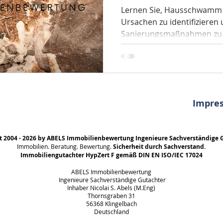
Lernen Sie, Hausschwamm f
Ursachen zu identifizieren 
Sanierungsmaßnahmen zu p
Prävention und Kostenr
erkennen und bekämpfen: Sc
Proaktive Maßnahmen geg
Haus. ABELS Immobilienbe
Sachverständige Gutachter 
Impre
Fragen rund um das Thema
t 2004 - 2026 by ABELS Immobilienbewertung Ingenieure Sachverständige 
Immobilien. Beratung. Bewertung.
Sicherheit durch Sachverstand.
Immobiliengutachter HypZert F gemäß DIN EN ISO/IEC 17024
ABELS Immobilienbewertung
Ingenieure Sachverständige Gutachter
Inhaber Nicolai S. Abels (M.Eng)
Thornsgraben 31
56368 Klingelbach
Deutschland