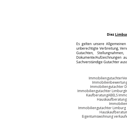
Diez
Limbu
Es gelten unsere Allgemeinen 
unberechtigte Verbreitung, Verv
Gutachten, Stellungnahmen, 
Dokumente/Aufzeichnungen auc
Sachverständige Gutachter ausd
Immobiliengutachter
Ve
Immobilienbewertung
Immobiliengutachter D
Immobiliengutachter Limburg
I
Kaufberatung
ABELS Immo
Hauskaufberatung
Immobilien
Immobiliengutachter Limburg 
Hauskaufberatun
Eigentumswohnung verkaufe