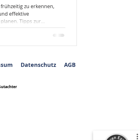
rühzeitig zu erkennen,
und effektive
lanen. Tipps zur
ahmen. Hausschwamm
hritt-für-Schritt-Guide,
en Hausschwamm in Ihrem
wertung Ingenieure
berät Sie zu sämtlichen
ssum
Datenschutz
AGB
 Immobilie.
Gutachter
Kundenbewertungen und Erfahrungen zu
ABELS Immobilienbewertung Ingenieure
Sachverständige...
%
100
SEHR GUT
Empfehlungen auf
ProvenExpert.com
5,00
/
5,00