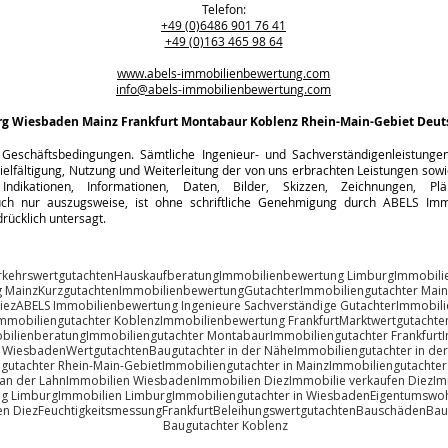
Telefon:
+49 (0)6486 901 76 41
+49 (0)163 465 98 64
www.abels-immobilienbewertung.com
info@abels-immobilienbewertung.com
rg
Wiesbaden Mainz Frankfurt Montabaur Koblenz Rhein-Main-Gebiet Deut
Geschäftsbedingungen. Sämtliche Ingenieur- und Sachverständigenleistungen s
ielfältigung, Nutzung und Weiterleitung der von uns erbrachten Leistungen sowie
Indikationen, Informationen, Daten, Bilder, Skizzen, Zeichnungen, Pl
h nur auszugsweise, ist ohne schriftliche Genehmigung durch ABELS Immo
rücklich untersagt.
rkehrswertgutachten
Hauskaufberatung
Immobilienbewertung Limburg
Immobili
 Mainz
Kurzgutachten
Immobilienbewertung
Gutachter
Immobiliengutachter Main
iez
ABELS Immobilienbewertung Ingenieure Sachverständige Gutachter
Immobili
mmobiliengutachter Koblenz
Immobilienbewertung Frankfurt
Marktwertgutachte
bilienberatung
Immobiliengutachter Montabaur
Immobiliengutachter Frankfurt
 Wiesbaden
Wertgutachten
Baugutachter in der Nähe
Immobiliengutachter in de
gutachter Rhein-Main-Gebiet
Immobiliengutachter in Mainz
Immobiliengutachter 
an der Lahn
Immobilien Wiesbaden
Immobilien Diez
Immobilie verkaufen Diez
Im
g Limburg
Immobilien Limburg
Immobiliengutachter in Wiesbaden
Eigentumswoh
n Diez
Feuchtigkeitsmessung
Frankfurt
Beleihungswertgutachten
Bauschäden
Bau
Baugutachter Koblenz