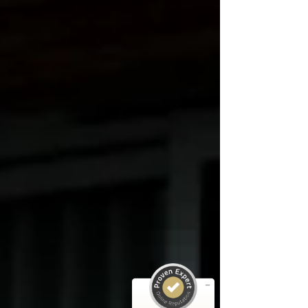
Kundenbewertungen und Erfahrungen zu
ABELS Immobilienbewertung Ingenieure
Sachverständige...
SEHR GUT
%
100
Empfehlungen auf
ProvenExpert.com
5,00
/
5,00
3
35