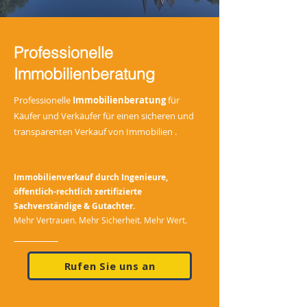
Professionelle
Immobilienberatung
Professionelle
Immobilienberatung
für
Käufer und Verkäufer für einen sicheren und
transparenten Verkauf von Immobilien .
Immobilienverkauf durch Ingenieure,
öffentlich-rechtlich zertifizierte
Sachverständige & Gutachter.
Mehr Vertrauen. Mehr Sicherheit. Mehr Wert.
Rufen Sie uns an