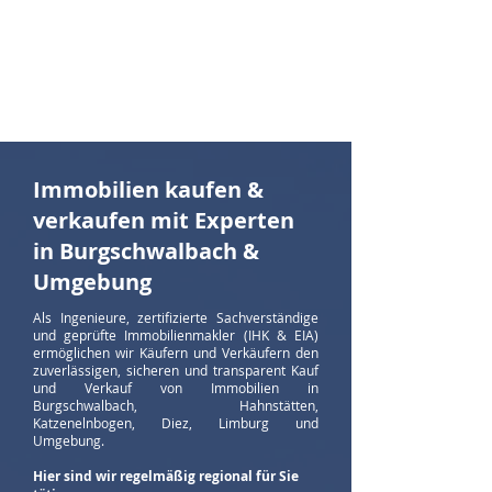
souverän fest & entwickeln Strategien, um
wertorientiert zu handeln. Als Gutachter sind
wir spezialisiert auf qualitative Gutachten
zur Ermittlung des Immobilienwerts und des
Immobilienzustands.
Immobilien kaufen &
verkaufen mit Experten
in Burgschwalbach &
Umgebung
Als Ingenieure, zertifizierte Sachverständige
und geprüfte Immobilienmakler (IHK & EIA)
ermöglichen wir Käufern und Verkäufern den
zuverlässigen, sicheren und transparent Kauf
und Verkauf von Immobilien in
Burgschwalbach, Hahnstätten,
Katzenelnbogen, Diez, Limburg und
Umgebung.
​Hier sind wir regelmäßig regional für Sie