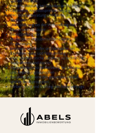
von Messtechnik
Kostenschätzung bei Schäden und Mängeln
Optimierte Angebotspreisfestlegung
Persönliche Beratung von Käufer und
Verkäufer
Unterstützung bei der Verhandlung mit
Käufer und Verkäufer
Bereitstellung von
Modernisierungsübersichten zwecks
Finanzierung
Beratung von Käufer und Verkäufer bei
Kaufabwicklung und Finanzierung
Ingenieurtechnische Beratung zu technischen
Maßnahmen und Kosten
Ingenieurtechnische Beratung bei Umbau-
und Anpassungswünschen
Beratung während des gesamten Ankauf-
und Verkaufsprozesses
Vorbereitung und Prüfung des Notarvertrags