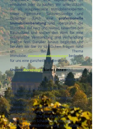
verkaufen oder zu kaufen. Wir unterstützen
Sie als ausgewiesene Immobilienexperten
sowie Ingenieure, Sachverständige und
Gutachter durch eine
professionelle
Immobilienberatung
und überprüfen die
Immobilie auf Herz und Nieren, bewerten den
Bauzustand und stellen den Wert für eine
erfolgreiche Vermarktung und Verhandlung
präzise fest. Darüber hinaus begleiten und
beraten wir Sie zu sämtlichen Fragen rund
um das Thema
Immobilie.
bedeutet
Immobilienberatung+
für uns eine ganzheitliche Beratung:
Unsere
bietet Ihnen:
Beratung+
Qualifizierte Beratung bei Kauf und Verkauf
von Immobilien
Überprüfung sämtlicher Daten und
Informationen
Aufbereitung und Einholung benötigter
Unterlagen
Ausweisung von Bodenwert, Gebäudewert
und Instandsetzungskosten
Ingenieurtechnische Beratung zur
Beseitigung von Schäden und Mängeln
Technische Immobilienprüfung inkl. Einsatz