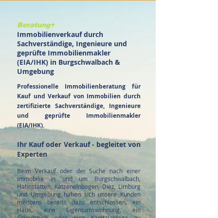
Beratung+
Immobilienverkauf durch
Sachverständige, Ingenieure und
geprüfte Immobilienmakler
(EIA/IHK) in Burgschwalbach &
Umgebung
​Professionelle
Immobilienberatung für
Kauf und Verkauf von Immobilien durch
zertifizierte Sachverständige, Ingenieure
und geprüfte Immobilienmakler
(EIA/IHK).
Ihr Kauf oder Verkauf - begleitet von
Experten
Beim Verkauf oder der Suche nach einer
Immobilie in und um Burgschwalbach,
Hahnstätten, Katzenelnbogen, Diez, Limburg
und Umgebung haben sich unsere Kunden
meistens bereits dazu entschlossen, ein
Haus, eine Eigentumswohnung, ein
Grundstück oder eine Kapitalanlage zu