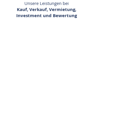
Unsere Leistungen bei
Kauf, Verkauf, Vermietung,
Investment und Bewertung
Immobilie kaufen,
verkaufen & vermieten
Ob Haus, Wohnung oder Baugrundstück,
Wohn- und Geschäftshaus,
Gewerbeimmobilie oder Spezialobjekt -
wenn Sie eine Immobilie kaufen, verkaufen
oder vermieten möchten sind Sie bei ABELS
in besten Händen.
Immobilieninvestment
Beratung bei der Planung, Bewertung und
Realisierung von Immobilieninvestments
durch Marktanalysen, Rendite- und
Risikobewertungen, Standort- und