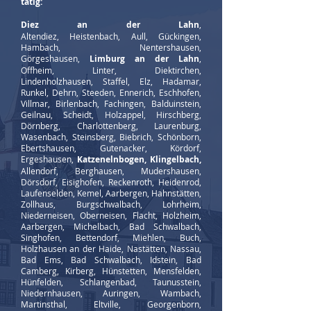
tätig:
Diez an der Lahn
,
Altendiez,
Heistenbach,
Aull, Gückingen,
Hambach, Nentershausen,
Görgeshausen,
Limburg an der Lahn
,
Offheim, Linter, Diektirchen,
Lindenholzhausen, Staffel, Elz, Hadamar,
Runkel, Dehrn, Steeden, Ennerich, Eschhofen,
Villmar, Birlenbach, Fachingen, Balduinstein,
Geilnau, Scheidt, Holzappel, Hirschberg,
Dörnberg, Charlottenberg, Laurenburg,
Wasenbach, Steinsberg, Biebrich, Schönborn,
Ebertshausen, Gutenacker, Kördorf,
Ergeshausen,
Katzenelnbogen,
Klingelbach,
Allendorf, Berghausen, Mudershausen,
Dörsdorf, Eisighofen, Reckenroth, Heidenrod,
Laufenselden, Kemel, Aarbergen,
Hahnstätten,
Zollhaus, Burgschwalbach,
Lohrheim,
Niederneisen, Oberneisen, Flacht, Holzheim,
Aarbergen, Michelbach, Bad Schwalbach,
Singhofen, Bettendorf, Miehlen, Buch,
Holzhausen an der Haide, Nastätten, Nassau,
Bad Ems, Bad Schwalbach, Idstein, Bad
Camberg, Kirberg, Hünstetten, Mensfelden,
Hünfelden, Schlangenbad, Taunusstein,
Niedernhausen, Auringen, Wambach,
Martinsthal, Eltville, Georgenborn,