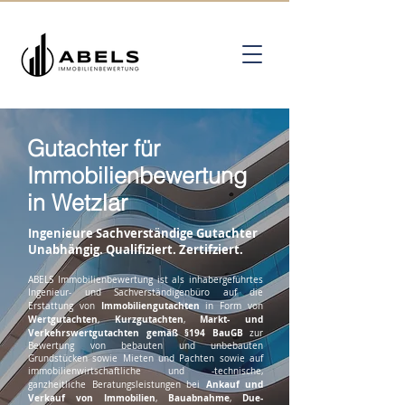
Gutachter für
Immobilienbewertung
in Wetzlar
Ingenieure Sachverständige Gutachter
Unabhängig. Qualifiziert. Zertifziert.
ABELS Immobilienbewertung ist als inhabergeführtes
Ingenieur- und Sachverständigenbüro auf die
Immobiliengutachten
Erstattung von
in Form von
Wertgutachten
Kurzgutachten
Markt- und
,
,
Verkehrswertgutachten gemäß §194 BauGB
zur
Bewertung von bebauten und unbebauten
Grundstücken sowie Mieten und Pachten sowie auf
immobilienwirtschaftliche und -technische,
Ankauf und
ganzheitliche Beratungsleistungen bei
Verkauf von Immobilien
Bauabnahme
Due-
,
,