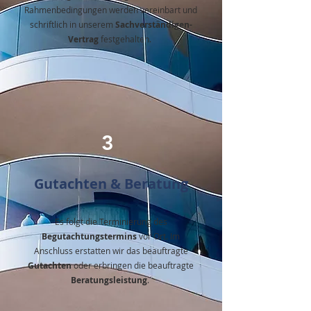
Rahmenbedingungen werden vereinbart und
schriftlich in unserem
Sachverständigen-
Vertrag
festgehalten.
3
Gutachten & Beratung
Es folgt die Terminierung des
Begutachtungstermins
vor Ort. Im
Anschluss erstatten wir das beauftragte
Gutachten
oder erbringen die beauftragte
Beratungsleistung
.