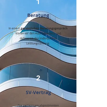
1
Beratung
In einem
persönlichen Beratungsgespräch
klären wir den Auftragsanlass und
definieren den individuellen
Leistungsumfang.
2
SV-Vertrag
Die gemeinsam abgestimmten