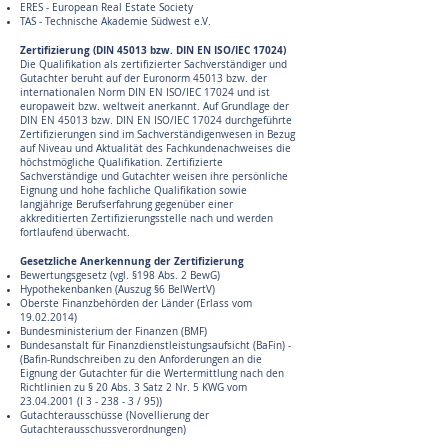
ERES - European Real Estate Society
TAS - Technische Akademie Südwest e.V.
Zertifizierung (DIN 45013 bzw. DIN EN ISO/IEC 17024)
Die Qualifikation als zertifizierter Sachverständiger und
Gutachter beruht auf der Euronorm 45013 bzw. der
internationalen Norm DIN EN ISO/IEC 17024 und ist
europaweit bzw. weltweit anerkannt. Auf Grundlage der
DIN EN 45013 bzw. DIN EN ISO/IEC 17024 durchgeführte
Zertifizierungen sind im Sachverständigenwesen in Bezug
auf Niveau und Aktualität des Fachkundenachweises die
höchstmögliche Qualifikation. Zertifizierte
Sachverständige und Gutachter weisen ihre persönliche
Eignung und hohe fachliche Qualifikation sowie
langjährige Berufserfahrung gegenüber einer
akkreditierten Zertifizierungsstelle nach und werden
fortlaufend überwacht.
Gesetzliche Anerkennung der Zertifizierung
Bewertungsgesetz (vgl. §198 Abs. 2 BewG)​
Hypothekenbanken (Auszug §6 BelWertV)
Oberste Finanzbehörden der Länder (Erlass vom
19.02.2014)
Bundesministerium der Finanzen (BMF)
Bundesanstalt für Finanzdienstleistungsaufsicht (BaFin) -
(Bafin-Rundschreiben zu den Anforderungen an die
Eignung der Gutachter für die Wertermittlung nach den
Richtlinien zu § 20 Abs. 3 Satz 2 Nr. 5 KWG vom
23.04.2001
(I 3 - 238 - 3 / 95))
Gutachterausschüsse (Novellierung der
Gutachterausschussverordnungen)