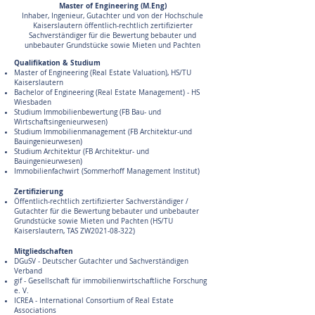
Master of Engineering (M.Eng)
Inhaber, Ingenieur, Gutachter und von der Hochschule
Kaiserslautern öffentlich-rechtlich zertifizierter
Sachverständiger für die Bewertung bebauter und
unbebauter Grundstücke sowie Mieten und Pachten
Qualifikation & Studium
Master of Engineering (Real Estate Valuation), HS/TU
Kaiserslautern
Bachelor of Engineering (Real Estate Management) - HS
Wiesbaden​​
Studium Immobilienbewertung (FB Bau- und
Wirtschaftsingenieurwesen)
Studium Immobilienmanagement (FB Architektur-und
Bauingenieurwesen)
Studium Architektur (FB Architektur- und
Bauingenieurwesen)
Immobilienfachwirt (Sommerhoff Management Institut)
Zertifizierung
Öffentlich-rechtlich zertifizierter Sachverständiger /
Gutachter für die Bewertung bebauter und unbebauter
Grundstücke sowie Mieten und Pachten (HS/TU
Kaiserslautern, TAS ZW2021-08-322)
​​Mitgliedschaften
DGuSV - Deutscher Gutachter und Sachverständigen
Verband
gif - Gesellschaft für immobilienwirtschaftliche Forschung
e. V.
ICREA - International Consortium of Real Estate
Associations